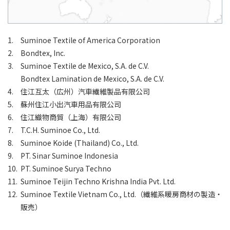
Suminoe Textile of America Corporation
Bondtex, Inc.
Suminoe Textile de Mexico, S.A. de C.V.
Bondtex Lamination de Mexico, S.A. de C.V.
住江互太（広州）汽車繊維製品有限公司
蘇州住江小出汽車用品有限公司
住江織物商貿（上海）有限公司
T.C.H. Suminoe Co., Ltd.
Suminoe Koide (Thailand) Co., Ltd.
PT. Sinar Suminoe Indonesia
PT. Suminoe Surya Techno
Suminoe Teijin Techno Krishna India Pvt. Ltd.
Suminoe Textile Vietnam Co., Ltd.（繊維系暖房商材の製造・
販売）