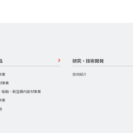
品
研究・技術開発
事業
技術紹介
材事業
・船舶・航空機内装材事業
事業
物