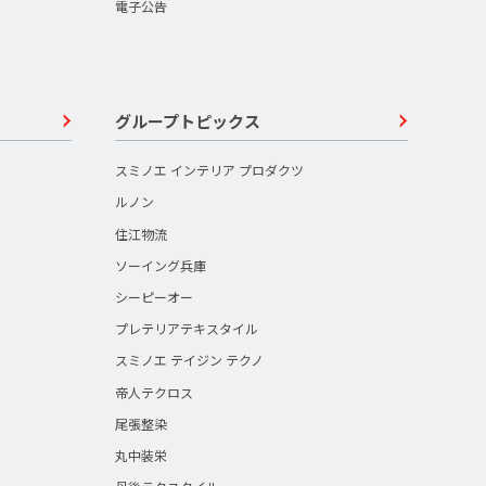
電子公告
グループトピックス
スミノエ インテリア プロダクツ
ルノン
住江物流
ソーイング兵庫
シーピーオー
プレテリアテキスタイル
スミノエ テイジン テクノ
帝人テクロス
尾張整染
丸中装栄